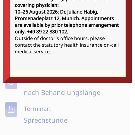
hochkonzentrierten Wirkstoffen das
covering physician:
aktuelle Behandlungspektrum.
10–26 August 2026: Dr. Juliane Habig,
Promenadeplatz 12, Munich.
Appointments
Behandlungszeit
are available by prior telephone arrangement
only: +49 89 22 880 102.
individuell
Outside of doctor’s office hours, please
contact the
statutory health insurance on-call
medical service.
Betäubung
nicht notwendig
Kosten
nach Behandlungslänge
Terminart
Sprechstunde