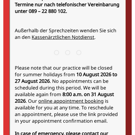
erblich bedingte (androgenetische)
Termine nur nach telefonischer Vereinbarung
Haarausfall.
unter 089 – 22 880 102.
Weiterhin wird ein vorrübergehend
vermehrter Haarausfall (telogenes
Außerhalb der Sprechzeiten wenden Sie sich
Effluvium) aufgrund unterschiedlicher
an den
Kassenärztlichen Notdienst
.
Auslöser, wie beispielsweise Einnahme von
bestimmten Medikamenten, langfristig
anhaltenden Entzündungen der Kopfhaut
oder nach einer schwerwiegenden
Please note that our practice will be closed
Erkrankung von dem kreisrunden
for summer holidays from
10 August 2026 to
Haarausfall (Alopezia areata) abgegrenzt.
27 August 2026
. No appointments can be
Mit Hilfe einer guten Anamnese, durch
scheduled during this period. We will be
Blutuntersuchungen und Trichoskopie
available again from
8:00 a.m. on 31 August
lassen sich die Ursachen häufig
2026
. Our
online appointment booking
is
identifizieren. Neben Apotheken-
available for you at any time. To reschedule
pflichtigen Therapieansätzen erweitern
an appointment, please use the link provided
in your appointment confirmation email.
die
Eigenbluttherapie
und die
Mesotherapie mit verschiedenen
In case of emergency, please contact our