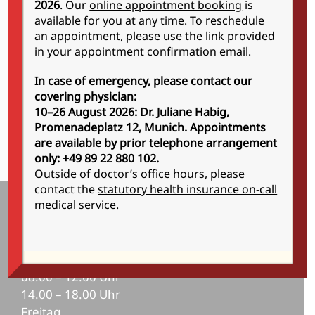
2026
. Our
online appointment booking
is
available for you at any time. To reschedule
an appointment, please use the link provided
in your appointment confirmation email.
In case of emergency, please contact our
covering physician:
Bitte wählen Sie jetzt einen Termin aus.
10–26 August 2026: Dr. Juliane Habig,
Promenadeplatz 12, Munich.
Appointments
Privatrezept bestellen
are available by prior telephone arrangement
only: +49 89 22 880 102.
Outside of doctor’s office hours, please
contact the
statutory health insurance on-call
medical service.
Sprechzeiten der Praxis
Montag bis Donnerstag
08.00 – 12.00 Uhr
14.00 – 18.00 Uhr
Freitag