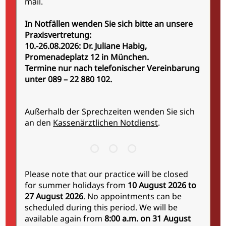
mail.
In Notfällen wenden Sie sich bitte an unsere
Privatrezept
Praxisvertretung:
10.-26.08.2026: Dr. Juliane Habig,
Promenadeplatz 12 in München.
Rezept für Privatpatienten und Selbstzahler
Termine nur nach telefonischer Vereinbarung
Wir können Ihr E-Rezept während der
unter 089 – 22 880 102.
Sprechstunde direkt auf Ihr Smartphone
übermitteln (alternativ Abholung oder
Postversand). Voraussetzung ist eine mit Ihrer
Außerhalb der Sprechzeiten wenden Sie sich
Gesundheits-ID verknüpfte Krankenkassen-App.
an den
Kassenärztlichen Notdienst
.
Zudem scannen Sie bitte unseren QR-Code über
unseren
Online Checkin.
Please note that our practice will be closed
for summer holidays from
10 August 2026 to
27 August 2026
. No appointments can be
scheduled during this period. We will be
available again from
8:00 a.m. on 31 August