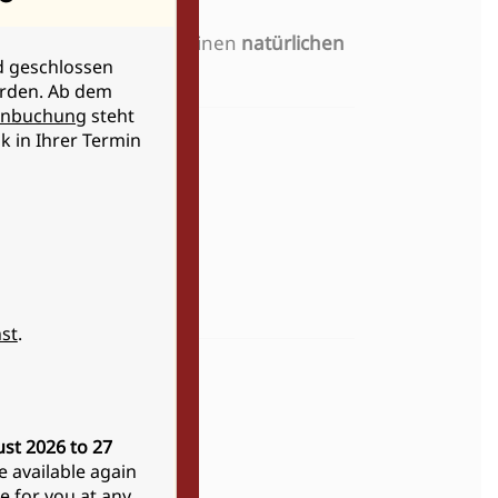
nproduktion
an – für einen
natürlichen
nd geschlossen
erden. Ab dem
inbuchung
steht
k in Ihrer Termin
ieser Technik aus.
hend schmerzarm
.
st
.
st 2026 to 27
e available again
le for you at any