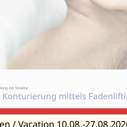
lung mit Struktur.
 Konturierung mittels Fadenlift
alinvasive Methode zur
Straffung und Konturierung des 
Haut eingebracht, die das Gewebe
anheben und stützen
.
ien / Vacation 10.08.-27.08.202