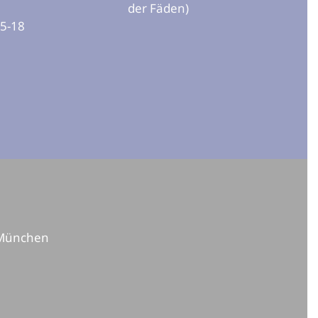
der Fäden)
15-18
 München