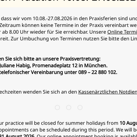
den aus Polymilchsäure (Silhouette Soft®)
.
onaten
vollständig auf und regen gleichzeitig die
Kollage
, dass wir vom 10.08.-27.08.2026 in den Praxisferien sind u
 Zeitraum können keine Termine in der Praxis vereinbart w
r ab 8.00 Uhr wieder für Sie erreichbar. Unsere
Online Term
bereit. Zur Umbuchung von Terminen nutzen Sie bitte den Lin
it über
10 Jahren
durch und bildet weltweit Kollegen in d
n Sie sich bitte an unsere Praxisvertretung:
täubung
, dauert etwa
30 bis 45 Minuten
und ist
überrasc
. Juliane Habig, Promenadeplatz 12 in München.
elefonischer Vereinbarung unter 089 – 22 880 102.
äden individuell gesetzt und im Gewebe verankert.
t sich in den folgenden Wochen weiter.
echzeiten wenden Sie sich an den
Kassenärztlichen Notdien
fting geeignet?
ischen
35 und 50 Jahren
, bei denen:
ur practice will be closed for summer holidays from
10 Augu
ppointments can be scheduled during this period. We will b
 31 August 2026
. Our
online appointment booking
is availab