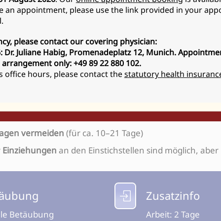
e an appointment, please use the link provided in your ap
st
.
i sehr dünner Haut oder starkem Hautüberschuss.
cy, please contact our covering physician:
 Dr. Juliane Habig, Promenadeplatz 12, Munich.
Appointmen
 arrangement only: +49 89 22 880 102.
s office hours, please contact the
statutory health insuranc
pfehlen wir:
sagen vermeiden
(für ca. 10–21 Tage)
r
Einziehungen
an den Einstichstellen sind möglich, aber
täubung
Zusatzinfo
le Betäubung
Arbeit: 2 Tage