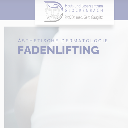
Ä
S
T
H
E
T
I
S
C
H
E
D
E
R
M
A
T
O
L
O
G
I
E
F
A
D
E
N
L
I
F
T
I
N
G