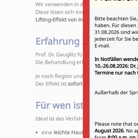
Wir verwenden in der Regel
auflösbare Fä
Diese lösen sich innerhalb von etwa
12 M
Bitte beachten Sie
Lifting-Effekt von innen heraus
.
haben. Für diesen
31.08.2026 sind wi
Erfahrung zählt
jederzeit für Sie 
E-mail.
Prof. Dr. Gauglitz führt das Fadenlifting se
In Notfällen wende
Die Behandlung erfolgt unter
lokaler Be
10.-26.08.2026: Dr
Termine nur nach t
Je nach Region und Hautbild werden die F
Der Effekt ist
sofort sichtbar
und verbesser
Außerhalb der Spr
Für wen ist das Fadenli
Ideal ist das Verfahren für Menschen zw
Please note that o
August 2026
. No a
eine
leichte Hauterschlaffung
vorliegt
from
8:00 a.m. on