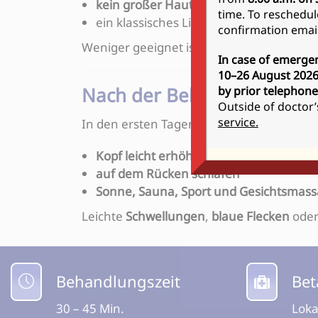
kein großer Hautüberschuss
besteht
time. To reschedul
ein klassisches Lifting
nicht notwendig
i
confirmation email
Weniger geeignet ist das Fadenlifting be
In case of emergen
10–26 August 2026:
Nach der Behandlung
by prior telephone
Outside of doctor’
service.
In den ersten Tagen nach dem Eingriff em
Kopf leicht erhöht lagern
auf dem Rücken schlafen
Sonne, Sauna, Sport und Gesichtsmas
Leichte
Schwellungen
,
blaue Flecken
ode
Behandlungszeit
Be
30 – 45 Min.
Loka