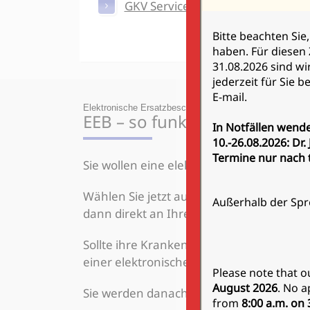
GKV Serviceportal
Bitte beachten Sie
haben. Für diesen
31.08.2026 sind wi
jederzeit für Sie 
E-mail.
Elektronische Ersatzbescheinigung
EEB – so funktioniert es
In Notfällen wende
10.-26.08.2026: Dr
Termine nur nach t
Sie wollen eine elektronische Ersatzbes
Wählen Sie jetzt aus der u.a. Liste Ihr
Außerhalb der Spr
dann direkt an Ihre Praxis übermittelt.
Sollte ihre Krankenkasse in der u.a. Lis
einer elektronischen Ersatzbescheinigun
Please note that o
August 2026
. No a
Sie werden danach von ihrer Krankenkas
from
8:00 a.m. on