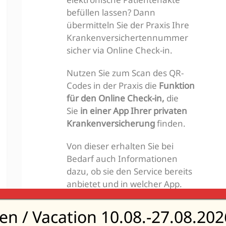
befüllen lassen? Dann
übermitteln Sie der Praxis Ihre
Krankenversichertennummer
sicher via Online Check-in.
Nutzen Sie zum Scan des QR-
Codes in der Praxis die
Funktion
für den Online Check-in,
die
Sie
in einer App Ihrer privaten
Krankenversicherung
finden.
Von dieser erhalten Sie bei
Bedarf auch Informationen
dazu, ob sie den Service bereits
anbietet und in welcher App.
Weitere Infomationen finden
Sie im PKV Serviceportal über
ien / Vacation 10.08.-27.08.202
folgenden
Link
(externe