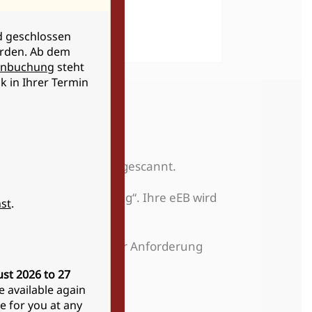
nd geschlossen
erden. Ab dem
inbuchung
steht
k in Ihrer Termin
 mit ihrem Mobilgerät gescannt.
 den Button „Anmeldung“. Ihre eEB wird
st
.
enkassen-App öffnen, zur Anforderung
r App starten.
st 2026 to 27
e available again
le for you at any