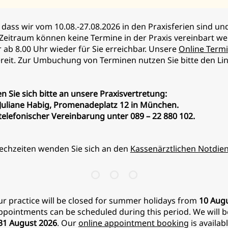
Webseite).
, dass wir vom 10.08.-27.08.2026 in den Praxisferien sind u
 Zeitraum können keine Termine in der Praxis vereinbart w
r ab 8.00 Uhr wieder für Sie erreichbar. Unsere
Online Term
bereit. Zur Umbuchung von Terminen nutzen Sie bitte den Lin
n Sie sich bitte an unsere Praxisvertretung:
. Juliane Habig, Promenadeplatz 12 in München.
elefonischer Vereinbarung unter 089 – 22 880 102.
cheinigung (eEB) anfordern und haben dazu den QR-Code
e Krankenkasse aus und starten die eEB-Anforderung über
echzeiten wenden Sie sich an den
Kassenärztlichen Notdien
te nicht zu finden sein, müssten sie zunächst ihre Krank
g navigieren und den eEB-Anforderungsprozess aus ihre
ur practice will be closed for summer holidays from
10 Augu
ppointments can be scheduled during this period. We will b
sen-App aufgefordert, den QR-Code zu scannen.
 31 August 2026
. Our
online appointment booking
is availab