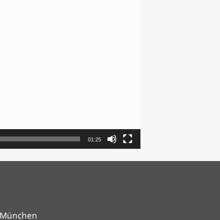
01:25
9 München