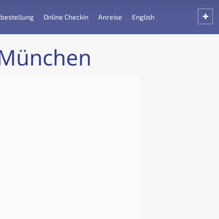
bestellung
Online Checkin
Anreise
English
n München